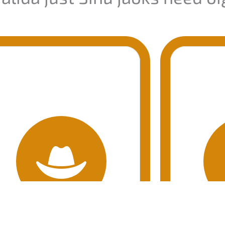
ja putukate eest.
vihmak
itseb Sind päikese, vihma
vihma
bilik peakate on see, mis
Kihilin
PEAKATE
PEA