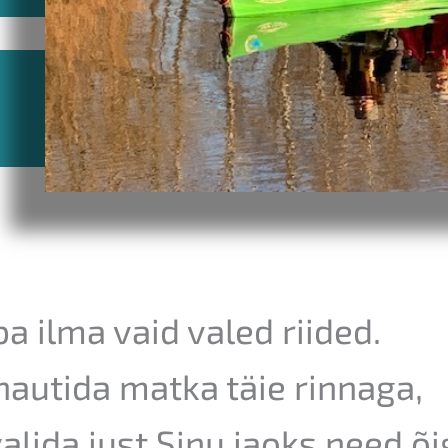
ba ilma vaid valed riided.
 nautida matka täie rinnaga,
alida just Sinu jaoks need õi