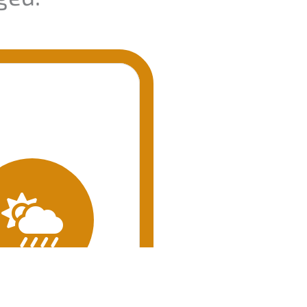
pole vaja
eep. Vihmavarju
kindel jope või
e riietus, fliis +
LISRIIETUS