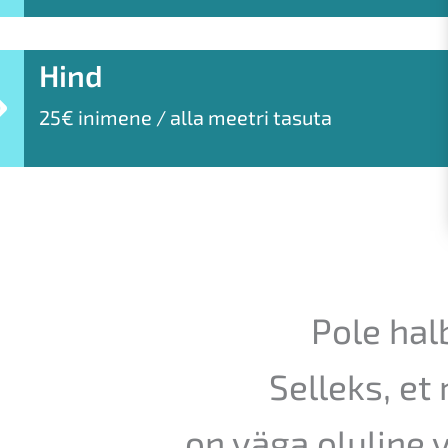
Hind
25€ inimene / alla meetri tasuta
Pole hal
Selleks, et
on väga oluline v